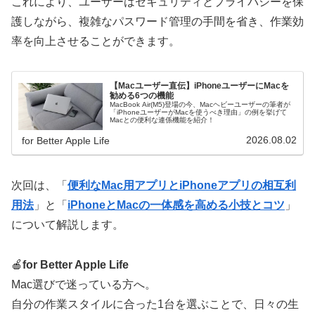
これにより、ユーザーはセキュリティとプライバシーを保
護しながら、複雑なパスワード管理の手間を省き、作業効
率を向上させることができます。
【Macユーザー直伝】iPhoneユーザーにMacを
勧める6つの機能
MacBook Air(M5)登場の今、Macヘビーユーザーの筆者が
「iPhoneユーザーがMacを使うべき理由」の例を挙げて
Macとの便利な連係機能を紹介！
2026.08.02
for Better Apple Life
次回は、「
便利なMac用アプリとiPhoneアプリの相互利
用法
」と「
iPhoneとMacの一体感を高める小技とコツ
」
について解説します。
🍎
for Better Apple Life
Mac選びで迷っている方へ。
自分の作業スタイルに合った1台を選ぶことで、日々の生