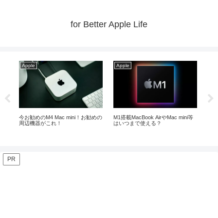
for Better Apple Life
Apple
Apple
Ap
i等
iPad ProとAirの13インチ比較！殆
MacやiPad等の購入はいつがベス
【2
どの方におすすめはこれ！
ト！？【2026年8月】
な
PR