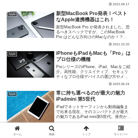
Plusがラインナップへ加わり、そして
2022.09.17
iPhone12〜13のラインナップにあった
「mini」が外れました。iPhone14シリー
新型MacBook Pro発表！ベスト
Apple
ズの登場にあわせて価格が下がった
なApple連携機器はこれ！
iPhone13 mini、購入するラストチャンス
になるかもしれません。
新型MacBook Pro が発表されました。恐
るべきスペックですが、このMacBook
Pro はどんな方向けのMacなのか！？
Apple最大の魅力である「連携（連係）」
2021.10.20
を利用する為にはどのiPhone、どの
iPad、どのMac を利用すればいいのかを
iPhoneもiPadもMacも「Pro」は
Apple
簡単に解説していきます。
プロ仕様の機種
ProシリーズのiPhone、iPad、Macをご紹
介。高性能、クリエイティブ、セキュリ
ティなプロ仕様デバイスの選び方やメリ
ットを探ります。プロフェッショナルな
2025.06.24
ユーザーに向けた最新テクノロジーを！
常に持ち運べるのが最大の魅力
Apple
iPadmini 第5世代
iPadでネットサーフィンから動画編集ま
で出来る現在、そのコンパクトさが最大
の魅力であるiPad mini第5世代。発売から
4年経過していますが、サイズがminiなだ
けであってその実力はminiではないので
2021.04.29
す。そんなiPadminiの魅力を今回はご紹
ホーム
検索
トップ
サイドバー
iPhoneとMacを活用し一体感を
介したいと思います。
Apple