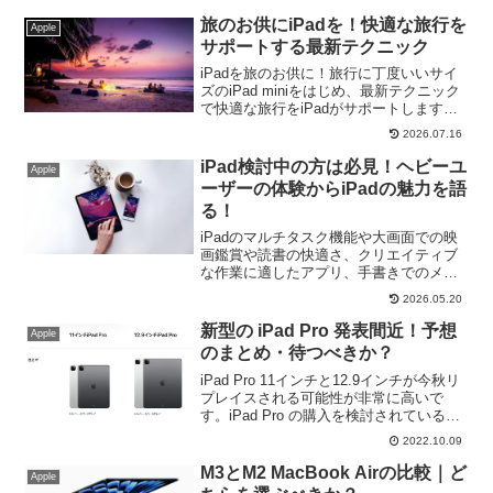
立つおすすめの周辺機器です。MacBook
Airにもおすすめ！
旅のお供にiPadを！快適な旅行を
Apple
サポートする最新テクニック
iPadを旅のお供に！旅行に丁度いいサイ
ズのiPad miniをはじめ、最新テクニック
で快適な旅行をiPadがサポートします。
Split ViewやSlide Overなどの便利な機能
2026.07.16
を旅行先でも有効活用しよう！
iPad検討中の方は必見！ヘビーユ
Apple
ーザーの体験からiPadの魅力を語
る！
iPadのマルチタスク機能や大画面での映
画鑑賞や読書の快適さ、クリエイティブ
な作業に適したアプリ、手書きでのメモ
等、iPhoneとは異なる魅力が満載。iPad
2026.05.20
の利用に興味を持ち、自分に合ったiPad
選びの参考に！
新型の iPad Pro 発表間近！予想
Apple
のまとめ・待つべきか？
iPad Pro 11インチと12.9インチが今秋リ
プレイスされる可能性が非常に高いで
す。iPad Pro の購入を検討されている方
にとっては仕様が気になるところでしょ
2022.10.09
う。発表前の今、新型iPad Proの予想さ
れる仕様と、新型の登場を待つべきか、
M3とM2 MacBook Airの比較｜ど
Apple
現行モデルを購入しても大丈夫か等につ