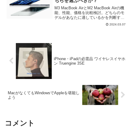
ちらを選ぶべきか？
いて改めてまとめてみます。
M3 MacBook AirとM2 MacBook Airの機
能、性能、価格を比較検討。どちらのモ
デルがあなたに適しているかを判断する
のに役立ちます。M3とM2を比較し、進
2024.03.07
化した点やどちらがお勧めか解説！
iPhone・iPadの必需品 ワイヤレスイヤホ
ン Truengine 3SE
MacがなくてもWindowsでAppleを堪能し
よう
コメント