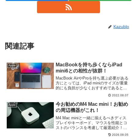
Kazublo
関連記事
MacBookを持ち歩くならiPad
Apple
mini6との相性が抜群！
MacBook AirやProを持ち運ぶ必要がある
方にとっては、iPad miniのサイズが重量
的にも負担が少なくおすすめであると再
認識させれられました。テザリング親機
2022.08.07
としてiPad mini6を利用できるセルラーモ
デルならベスト！
今お勧めのM4 Mac mini！お勧め
Apple
の周辺機器がこれ！
M4 Mac miniと一緒に揃えるべきディス
プレイやキーボード、マウスを性能とコ
ストのバランスを考慮して厳選紹介！初
めてのMac導入を検討している方にも役
2026.08.05