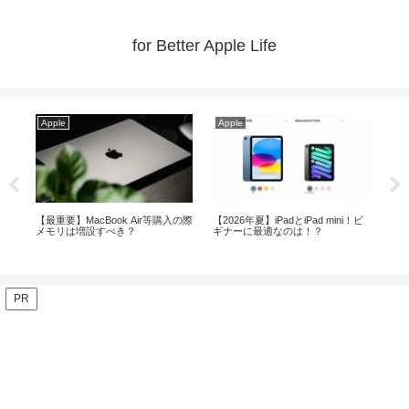
for Better Apple Life
Apple
Apple
d mini！ビ
【体験談】MacとiPadの組み合わ
MacとiPadの使い分け術｜どちら
？
せが日常をプラスに変える！
が適しているか徹底比較
PR