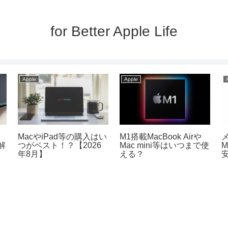
for Better Apple Life
Apple
Apple
App
Macの中で最もコスパの
【2026年夏】iPadと
【2
良いMac miniがお勧めな
iPad mini！ビギナーに
方
人とその理由！
最適なのは！？
本