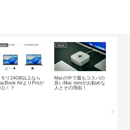
le
Apple
Apple
026年】iPadの使い
iPad ProとAirの13イン
MacとiP
がわからない方へ！基
チ比較！殆どの方におす
｜どちら
操作を解説
すめはこれ！
徹底比較