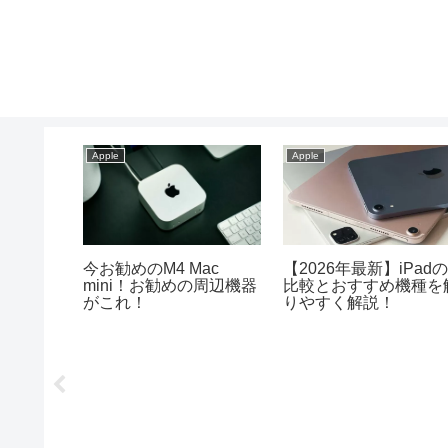
Apple
Apple
購入はい
M1搭載MacBook Airや
メモリ24GB以上なら
026
Mac mini等はいつまで使
MacBook AirよりProが
える？
安心！？