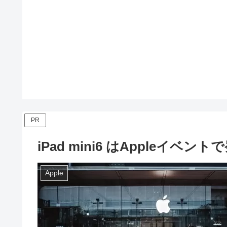
PR
iPad mini6 はAppleイベ
Apple