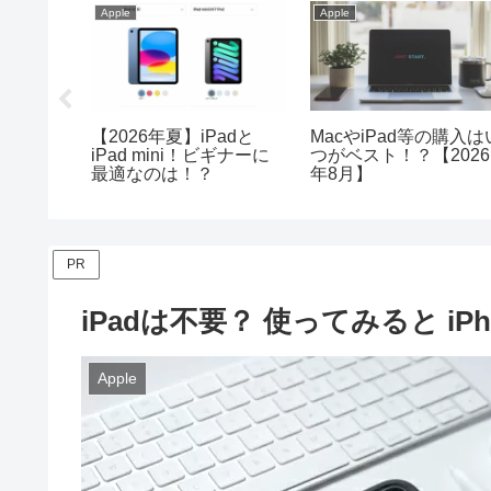
Apple
Apple
ac
【2026年夏】iPadと
MacやiPad等の購入は
の周辺機器
iPad mini！ビギナーに
つがベスト！？【2026
最適なのは！？
年8月】
PR
iPadは不要？ 使ってみると i
Apple