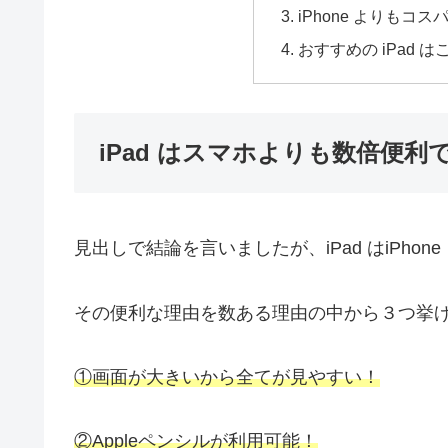
iPhone よりもコス
おすすめの iPad は
iPad はスマホよりも数倍便利
見出しで結論を言いましたが、iPad はiPho
その便利な理由を数ある理由の中から３つ挙
①画面が大きいから全てが見やすい！
②
Apple
ペンシルが利用可能！