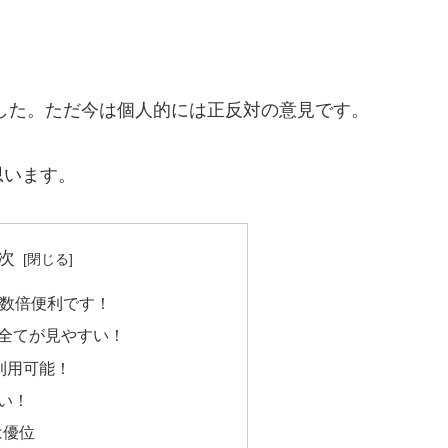
ました。ただ今は個人的には正反対の意見です。
思います。
次
りも数倍便利です！
全てが見やすい！
が利用可能！
い！
は優位