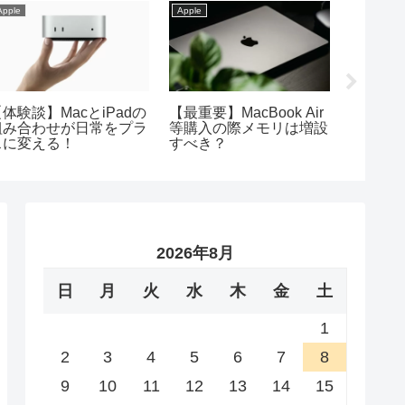
Apple
Apple
Apple
体験談】MacとiPadの
【最重要】MacBook Air
【2026
組み合わせが日常をプラ
等購入の際メモリは増設
方がわ
スに変える！
すべき？
本操作
2026年8月
日
月
火
水
木
金
土
1
2
3
4
5
6
7
8
9
10
11
12
13
14
15