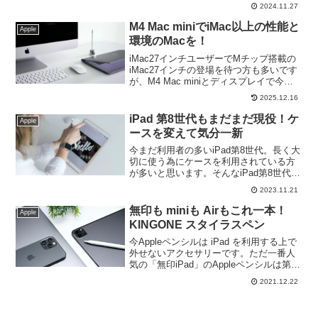
れる、Mac導入のメリットやおすすめ機
2024.11.27
種を紹介します。
M4 Mac miniでiMac以上の性能と
Apple
環境のMacを！
iMac27インチユーザーでMチップ搭載の
iMac27インチの登場を待つ方も多いです
が、M4 Mac miniとディスプレイで今利
用しているiMacよりも高性能なシステム
2025.12.16
を構築する方が賢い選択でしょう。
iPad 第8世代もまだまだ現役！ケ
Apple
ースを変えて気分一新
今まだ利用者の多いiPad第8世代。長く大
切に使う為にケースを利用されている方
が多いと思います。そんなiPad第8世代の
ケースを新しくして気分を換えてみませ
2023.11.21
んか？長く利用可能なiPadだからこそ綺
麗な状態をいつまでも！
無印も miniも Airもこれ一本！
Apple
KINGONE スタイラスペン
今Appleペンシルは iPad を利用する上で
外せないアクセサリーです。ただ一番人
気の「無印iPad」のAppleペンシルは第１
世代、それ以外は第２世代が対応と「無
2021.12.22
印iPad」と他の iPad を一緒に利用されて
いる方にとっては費用も加算されてしま
います。