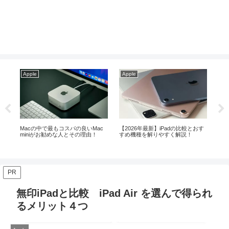
Apple
Apple
Ap
ス
Macの中で最もコスパの良いMac
【2026年最新】iPadの比較とおす
Ma
miniがお勧めな人とその理由！
すめ機種を解りやすく解説！
が
PR
無印iPadと比較 iPad Air を選んで得られ
るメリット４つ