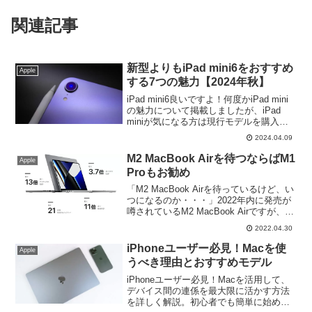
関連記事
新型よりもiPad mini6をおすすめ
Apple
する7つの魅力【2024年秋】
iPad mini6良いですよ！何度かiPad mini
の魅力について掲載しましたが、iPad
miniが気になる方は現行モデルを購入す
べきなのか！？噂でしかない新型を待つ
2024.04.09
よりも第6世代ユーザーの私が第6世代を
お勧めする理由がこちら。
M2 MacBook Airを待つならばM1
Apple
Proもお勧め
「M2 MacBook Airを待っているけど、い
つになるのか・・・」2022年内に発売が
噂されているM2 MacBook Airですが、発
売日もまだ未定の新型より、「M1 Pro」
2022.04.30
を選択した方が良い例を改めて考えてみ
たいと思います。
iPhoneユーザー必見！Macを使
Apple
うべき理由とおすすめモデル
iPhoneユーザー必見！Macを活用して、
デバイス間の連係を最大限に活かす方法
を詳しく解説。初心者でも簡単に始めら