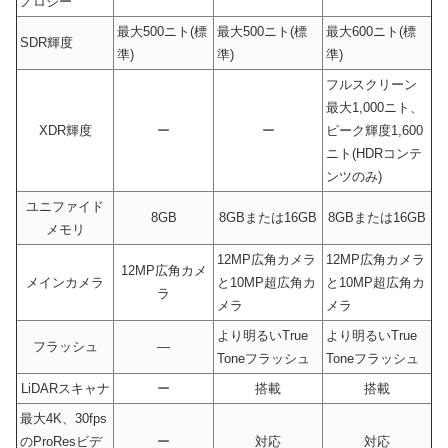
ノロジー
最大500ニト(標
最大500ニト(標
最大600ニト(標
SDR輝度
準)
準)
準)
フルスクリーン
最大1,000ニト、
XDR輝度
ー
ー
ピーク輝度1,600
ニト(HDRコンテ
ンツのみ)
ユニファイド
8GB
8GBまたは16GB
8GBまたは16GB
メモリ
12MP広角カメラ
12MP広角カメラ
12MP広角カメ
メインカメラ
と10MP超広角カ
と10MP超広角カ
ラ
メラ
メラ
より明るいTrue
より明るいTrue
フラッシュ
—
Toneフラッシュ
Toneフラッシュ
LiDARスキャナ
ー
搭載
搭載
最大4K、30fps
のProResビデ
ー
対応
対応