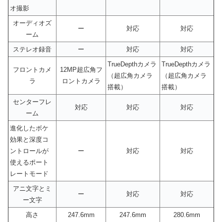
オ撮影
オーディオズ
ー
対応
対応
ーム
ステレオ録音
ー
対応
対応
TrueDepthカメラ
TrueDepthカメラ
フロントカメ
12MP超広角フ
（超広角カメラ
（超広角カメラ
ラ
ロントカメラ
搭載）
搭載）
センターフレ
対応
対応
対応
ーム
進化したボケ
効果と深度コ
ントロールが
ー
対応
対応
使えるポート
レートモード
アニ文字とミ
ー
対応
対応
ー文字
高さ
247.6mm
247.6mm
280.6mm