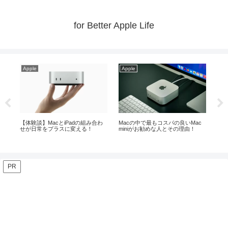
for Better Apple Life
Apple
Apple
最もコスパの良いMac
今お勧めのM4 Mac mini！お勧めの
iPad ProとAirの13イ
勧めな人とその理由！
周辺機器がこれ！
どの方におすすめはこれ
PR