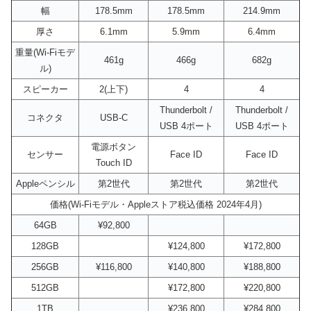
幅
178.5mm
178.5mm
214.9mm
厚さ
6.1mm
5.9mm
6.4mm
重量(Wi-Fiモデ
461g
466g
682g
ル)
スピーカー
2(上下)
4
4
Thunderbolt /
Thunderbolt /
コネクタ
USB-C
USB 4ポート
USB 4ポート
電源ボタン
センサー
Face ID
Face ID
Touch ID
Appleペンシル
第2世代
第2世代
第2世代
価格(Wi-Fiモデル・Appleストア税込価格 2024年4月)
64GB
¥92,800
128GB
¥124,800
¥172,800
256GB
¥116,800
¥140,800
¥188,800
512GB
¥172,800
¥220,800
1TB
¥236,800
¥284,800