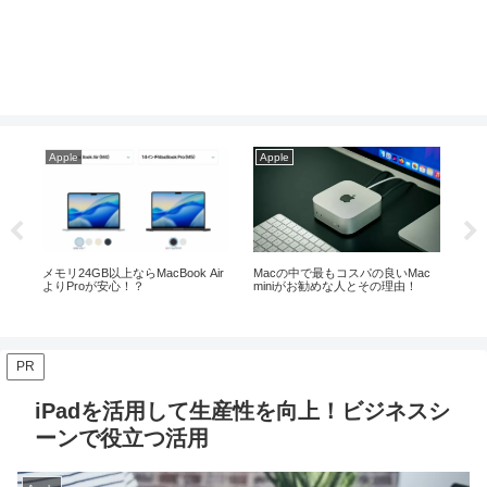
Apple
Apple
Ap
！ビ
メモリ24GB以上ならMacBook Air
Macの中で最もコスパの良いMac
【2
よりProが安心！？
miniがお勧めな人とその理由！
す
PR
iPadを活用して生産性を向上！ビジネスシ
ーンで役立つ活用