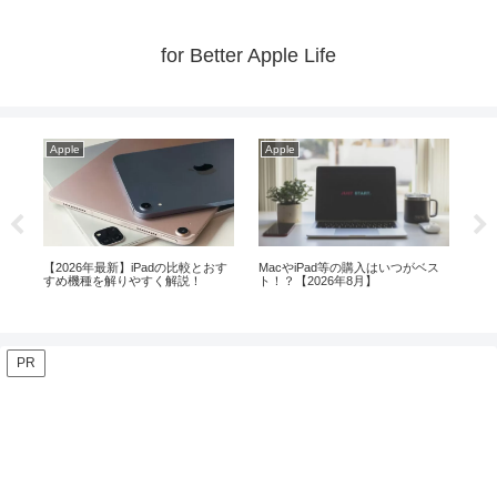
for Better Apple Life
Apple
Apple
較とおす
MacやiPad等の購入はいつがベス
メモリ24GB以上ならMacBook Air
！
ト！？【2026年8月】
よりProが安心！？
PR