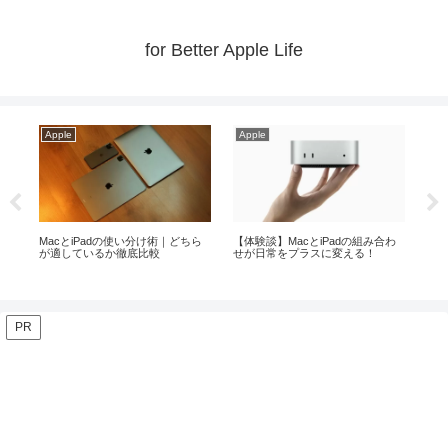
for Better Apple Life
Apple
Apple
Ap
わ
【2026年】iPadの使い方がわから
Macの中で最もコスパの良いMac
メモ
ない方へ！基本操作を解説
miniがお勧めな人とその理由！
より
PR