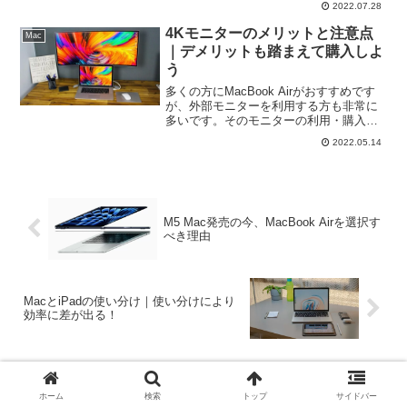
2022.07.28
iPhone利用者の方が初めてMacとiPadを
購入する際にどの機種が良いのか！？
4Kモニターのメリットと注意点
Mac
｜デメリットも踏まえて購入しよ
う
多くの方にMacBook Airがおすすめです
が、外部モニターを利用する方も非常に
多いです。そのモニターの利用・購入の
際に知っておいてもらいたい「4Kモニタ
2022.05.14
ーのメリットとデメリット」も重要！
M5 Mac発売の今、MacBook Airを選択す
べき理由
MacとiPadの使い分け｜使い分けにより
効率に差が出る！
コメント
ホーム
検索
トップ
サイドバー