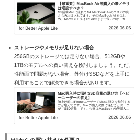
【最重要】MacBook Air等購入の際メモリ
は増設すべき？
M5搭載Macに隠れてM4 MacBook Airのコスパの良
さも再注目されてます。そのMacBook Airをはじ
め、Macのメモリは16GBのままで良いのか、カス
タマイズモデルが良いのか！？購入前の最重要ポイ
ントです。
2026.06.06
for Better Apple Life
ストレージやメモリが足りない場合
256GBのストレージでは足りない場合、512GBや
1TBのモデルへの買い替えを検討しましょう。ただ、
性能面で問題がない場合、外付けSSDなどを上手に
利用することで解決できる場合があります。
Mac購入時に悩むSSD容量の選び方【ヘビ
ーユーザーの答え】
値上げ前にiPhoneユーザーでMacの購入を検討する
方が増えてます。Macの購入の際に悩むことの一つ
が「SSD容量」です。今回はMacBook Air等購入時
にSSD容量を選択する際の価格も含めて解説。
2026.06.06
for Better Apple Life