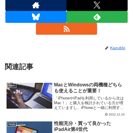
Kazublo
関連記事
MacとWindowsの両機種どちら
Apple
も使えることが重要！
「iPhoneやiPadを利用しているから次は
Mac！」と購入を検討されている方が増
えていますし、iPhoneと一緒に利用する
とMacは非常に便利ですが、「Macと
2022.12.10
Windowsのどちらも使えることが重
要！」です。
性能充分・買って良かった
Apple
iPadAir第4世代