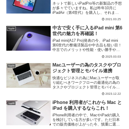
ネットで新しいiPadPro等の新製品の予想
が多々でていますね。私は昨年10月に
iPadAir（第4世代）を購入し、それまで
使用していたiPadPro10.5インチから乗り
2021.03.25
換えて今現在使用しています。それまで
は、iPadmini（第5世代）...
中古で安く手に入るiPad mini 第6
Apple
世代の魅力を再確認！
iPad mini(A17 Pro)発表の今、iPad mini
第6世代の整備済製品や中古品も狙い目！
中古でのメリットや性能・使い勝手や購
入時の注意点も紹介。予算を抑え高性能
2025.03.03
のiPad miniを手に入れよう！
Macユーザーの為のタスクやプロ
Apple
ジェクト管理とモバイル連携
快適なビジネスの為にMacユーザーが取
り組むべきワークフローの最適化の為の
タスクやプロジェクト管理とモバイル連
携について解説。仕事の効率を向上さ
2023.12.22
せ、日々の業務をより快適にこなすため
のヒントやテクニックを探求していきま
iPhone 利用者がこれから Mac と
Apple
しょう。
iPad を購入するならこれ！
iPhone利用者の中で、MacやiPadの購入
を検討している方が多いです。ただ日本
での販売価格が上がった今、慎重に選ば
ないと高額な出費になってしまいます。