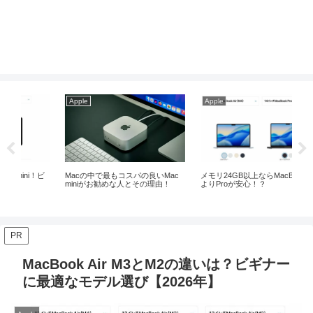
Apple
Apple
Ap
！ビ
Macの中で最もコスパの良いMac
メモリ24GB以上ならMacBook Air
Ma
miniがお勧めな人とその理由！
よりProが安心！？
が
PR
MacBook Air M3とM2の違いは？ビギナー
に最適なモデル選び【2026年】