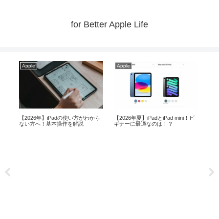
for Better Apple Life
Apple
Apple
Ap
i等
【2026年】iPadの使い方がわから
【2026年夏】iPadとiPad mini！ビ
Ma
ない方へ！基本操作を解説
ギナーに最適なのは！？
mi