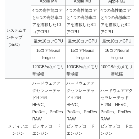
Apple M4
Apple M3
Apple M2
4つの高性能コア
4つの高性能コア
4つの高性能コア
と6つの高効率コ
と4つの高効率コ
と4つの高効率コ
アを搭載した10
アを搭載した8コ
アを搭載した8コ
システムオ
コアCPU
アCPU
アCPU
ンチップ
最大10コアGPU
最大10コアGPU
最大10コアGPU
（SoC）
16コアNeural
16コアNeural
16コアNeural
Engine
Engine
Engine
120GB/sのメモリ
100GB/sのメモリ
100GB/sのメモリ
帯域幅
帯域幅
帯域幅
ハードウェアア
ハードウェアア
クセラレーテッ
クセラレーテッ
ハードウェアアク
ドH.264、
ドH.264、
セラレーテッド
HEVC、
HEVC、
H.264、HEVC、
ProRes、ProRes
ProRes、ProRes
ProRes、ProRes
RAW
RAW
RAW
メディアエ
ビデオデコード
ビデオデコード
ビデオデコードエ
ンジン
エンジン
エンジン
ンジン