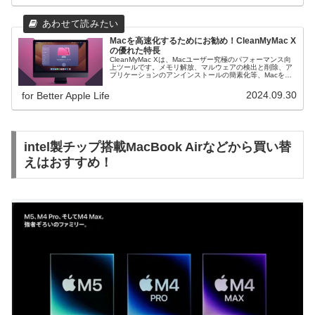
Macを高速化するためにお勧め！CleanMyMac X
の優れた特長
CleanMyMac Xは、Macユーザー究極のパフォーマンス向
上ツールです。メモリ解放、マルウェアの検出と削除、ア
プリケーションのアンインストールの簡素化等、Macを高
速化して効率的な作業環境を！Macが遅くなったと感じた
らこれ
2024.09.30
for Better Apple Life
intel製チップ搭載MacBook Airなどから買い替
えはおすすめ！