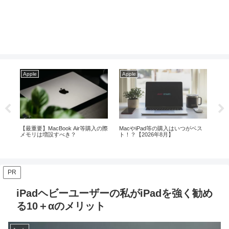
Apple
Apple
Ap
ス
【2026年】iPadの使い方がわから
iPad ProとAirの13インチ比較！殆
【20
ない方へ！基本操作を解説
どの方におすすめはこれ！
ギ
PR
iPadヘビーユーザーの私がiPadを強く勧め
る10＋αのメリット