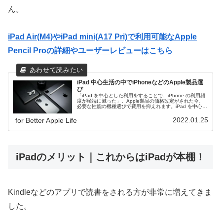
ん。
iPad Air(M4)やiPad mini(A17 Pri)で利用可能なApple
Pencil Proの詳細やユーザーレビューはこちら
iPad 中心生活の中でiPhoneなどのApple製品選
び
「iPad を中心とした利用をすることで、iPhone の利用頻
度が極端に減った」。Apple製品の価格改定がされた今、
必要な性能の機種選びで費用を抑えれます。iPad を中心と
した利用環境で iPhone などの機種選びはどういった機種
がお勧めかを iPad 利用歴９年超の私なりに解説します。
2022.01.25
for Better Apple Life
これから iPad の購入を検討されている方、iPhone などの
機種変更にも参考になればと思います。
iPadのメリット｜これからはiPadが本棚！
Kindleなどのアプリで読書をされる方が非常に増えてきま
した。