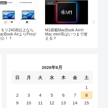
Apple
Apple
Apple
Pad ProとAirの13イン
【最重要】MacBook Air
【2026
チ比較！殆どの方におす
等購入の際メモリは増設
iPad 
すめはこれ！
すべき？
最適な
2026年8月
日
月
火
水
木
金
土
1
2
3
4
5
6
7
8
9
10
11
12
13
14
15