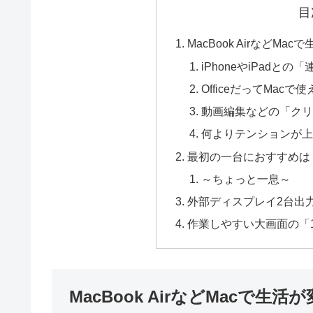
目
MacBook AirなどM
iPhoneやiPad
OfficeだってMacで
動画編集などの「クリ
何よりテンションが上
最初の一台におすすめは「Ma
～ちょっと一息～
外部ディスプレイ2台出力可能
作業しやすい大画面の「15イン
MacBook AirなどMacで生