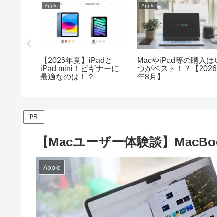
Apple
Apple
 Airや
【2026年】iPadの使い
【2026年最新】iPad
はいつまで使
方がわからない方へ！基
比較とおすすめ機種を
本操作を解説
りやすく解説！
PR
【Macユーザー体験談】MacBo
Apple