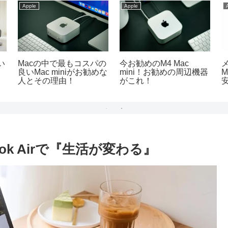
Apple
Apple
の
MacとiPadの使い分け術
【体験談】MacとiPadの
i
解
｜どちらが適しているか
組み合わせが日常をプラ
徹底比較
スに変える！
ok Airで『生活が変わる』