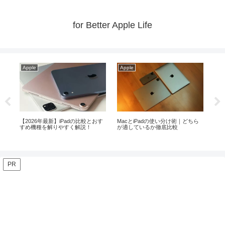
for Better Apple Life
Apple
Apple
A
ちら
MacやiPad等の購入はいつがベス
今お勧めのM4 Mac mini！お勧めの
【
ト！？【2026年8月】
周辺機器がこれ！
な
PR