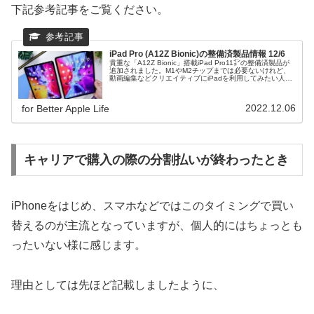
下記参考記事をご覧ください。
iPad Pro (A12Z Bionic)の整備済製品情報 12/6
貴重な「A12Z Bionic」搭載iPad Pro11㌅の整備済製品が
追加されました。M1やM2チップまでは必要ないけれど、
動画編集などクリエイティブにiPadを利用してみたい人に
は、A12Z Bionic搭載のiPad Proはとてもオススメな機種
です。
2022.12.06
for Better Apple Life
キャリアで購入の際の分割払いが終わったとき
iPhoneをはじめ、スマホなどではこのタイミングで買い
替えるのが主流となっていますが、個人的にはちょっとも
ったいない様に感じます。
理由としては先ほど記載しましたように、