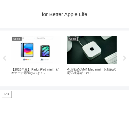
for Better Apple Life
Apple
Apple
Ap
めの
メモリ24GB以上ならMacBook Air
Macの中で最もコスパの良いMac
【最
よりProが安心！？
miniがお勧めな人とその理由！
メ
PR