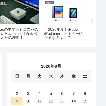
Apple
Apple
Apple
Macの中で最もコスパの
【2026年夏】iPadと
今お勧め
いMac miniがお勧めな
iPad mini！ビギナーに
mini
人とその理由！
最適なのは！？
がこれ
2026年8月
日
月
火
水
木
金
土
1
2
3
4
5
6
7
8
9
10
11
12
13
14
15