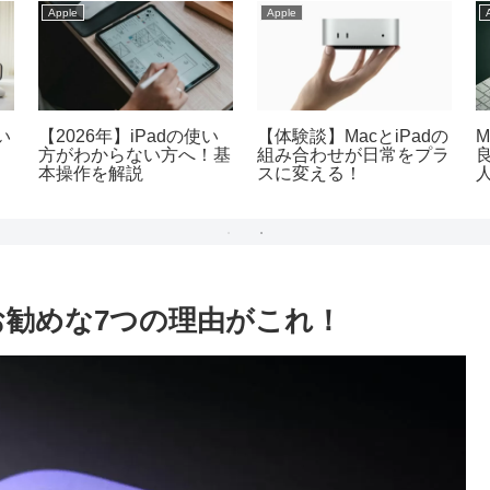
Apple
Apple
い
【2026年】iPadの使い
【体験談】MacとiPadの
方がわからない方へ！基
組み合わせが日常をプラ
良
本操作を解説
スに変える！
なくお勧めな7つの理由がこれ！