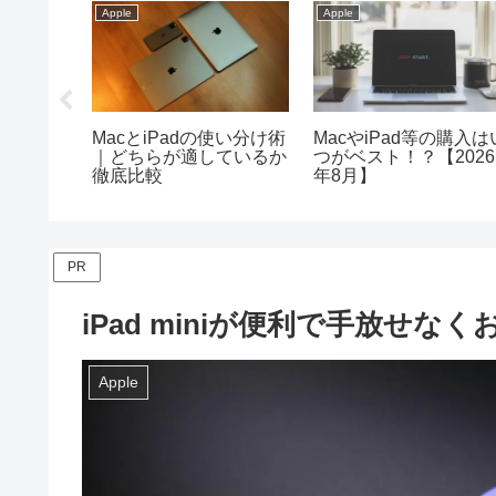
Apple
Apple
の13イン
MacとiPadの使い分け術
MacやiPad等の購入は
方におす
｜どちらが適しているか
つがベスト！？【2026
徹底比較
年8月】
PR
iPad miniが便利で手放せ
Apple