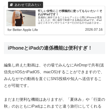
忙しい女性にこそ積極的に使ってもらいたい！そ
れがiPadです！
直感的に操作できることからアッという間にiPhoneが普及
しましたが、同じ操作で利用できる商品がiPadです。iPad
はビジネスマンやクリエーターだけのものではありませ
ん。女性におすすめな理由、必見です！
2026.07.16
for Better Apple Life
iPhoneとiPadの連係機能は便利すぎ！
編集し終えた動画は、その場でみんなにAirDropで共有(送
信先がiOSかiPadOS、macOS)することができますので、
みんながその動画を直ぐにSNS投稿や知人へ送信するこ
とが可能です。
まだまだ便利な機能はありますが、「夏休み」や「行楽の
秋」のおともにiPadはこれまでと違う旅行にしてくれる