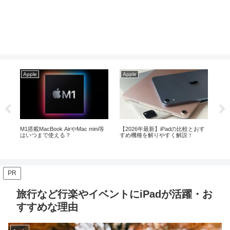
Apple
Apple
Ap
おす
Macの中で最もコスパの良いMac
メモリ24GB以上ならMacBook Air
iP
miniがお勧めな人とその理由！
よりProが安心！？
ど
PR
旅行など行楽やイベントにiPadが活躍・お
すすめな理由