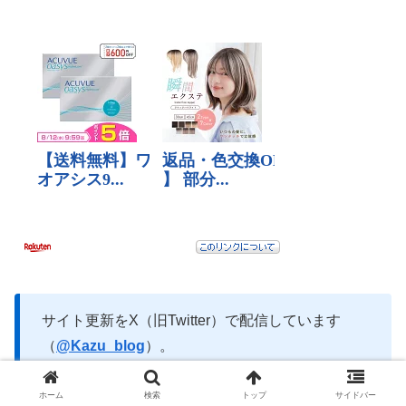
サイト更新をX（旧Twitter）で配信しています
（
@Kazu_blog
）。
ほぼ毎日Apple製品、特にMacやiPad、iPhoneに
関する情報を掲載していますので、X（旧Twitter）
ホーム
検索
トップ
サイドバー