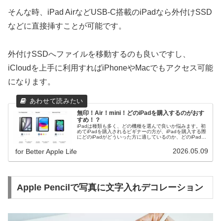
そんな時、iPad AirなどUSB-C搭載のiPadなら外付けSSD
などに直接挿すことが可能です。
外付けSSDへファイルを移動するのも良いですし、
iCloudを上手に利用すればiPhoneやMacでもアクセス可能
になります。
無印！Air！mini！どのiPadを購入するのがおす
すめ！？
iPadは種類も多く、どの機種を選んで良いか悩みます。初
めてiPadを購入されるビギナーの方が、iPadを購入する際
にどのiPadがどういった方に適しているのか、どのiPad購
入がベターなのかに絞って解説！
2026.05.09
for Better Apple Life
Apple Pencilで写真に文字入れデコレーション